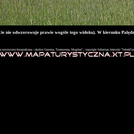
jęcie nie odwzorowuje prawie wogóle tego widoku). W kierunku Palęd
 turystyczno-fotograficzna - okolice Gniezna, Trzemeszna, Mogilna" ; copyright Sebastian Jeżewski "SebekFi